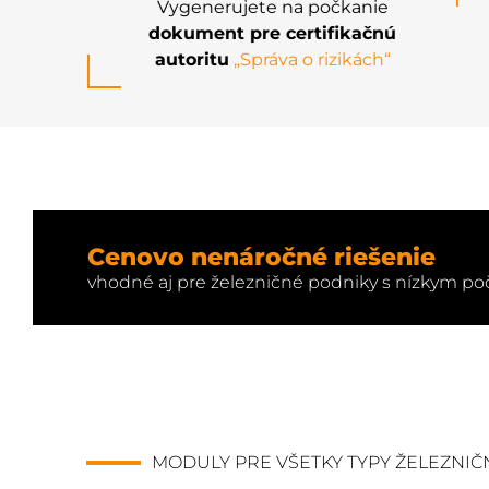
Vygenerujete na počkanie
dokument pre certifikačnú
autoritu
„Správa o rizikách“
Cenovo nenáročné riešenie
vhodné aj pre železničné podniky s nízkym poč
MODULY PRE VŠETKY TYPY ŽELEZNIČ