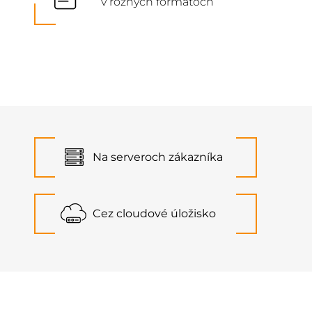
v rôznych formátoch
Na serveroch zákazníka
Cez cloudové úložisko