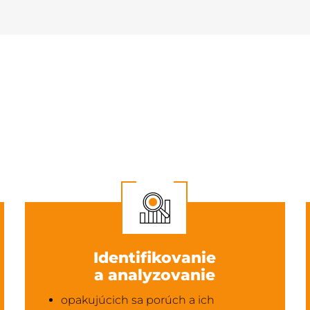
Identifikovanie
a analyzovanie
opakujúcich sa porúch a ich