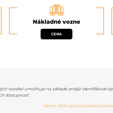
Nákladné vozne
CENA
ových vozidiel umožňuje na základe analýz identifikovať o
ich dostupnosť .
Martin Holiš, výkonný riaditeľ úseku