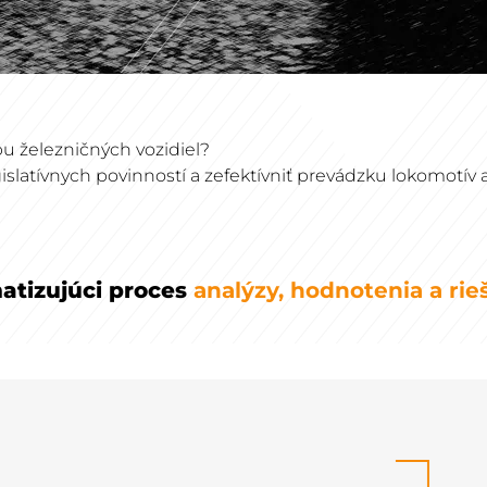
u železničných vozidiel?
islatívnych povinností a zefektívniť prevádzku lokomotív 
matizujúci proces
analýzy, hodnotenia a rieš