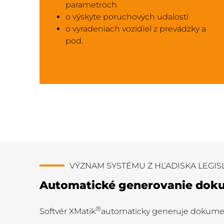
parametroch
o výskyte poruchových udalostí
o vyradeniach vozidiel z prevádzky a
pod.
VÝZNAM SYSTÉMU Z HĽADISKA LEGIS
Automatické generovanie dok
®
Softvér XMatik
automaticky generuje dokum