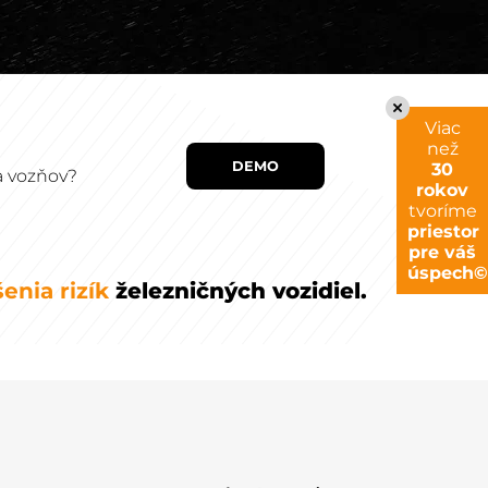
Zatvor
Viac
než
DEMO
30
a vozňov?
rokov
tvoríme
priestor
pre váš
úspech©
enia rizík
železničných vozidiel.