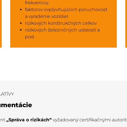
frekvenciu
faktorov ovplyvňujúcich poruchovosť
a vyradenie vozidiel
rizikových konštrukčných celkov
rizikových železničných udalostí a
pod.
LATÍVY
umentácie
ent
„Správa o rizikách“
vyžadovaný certifikačnými autori