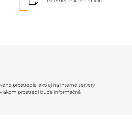
externej dokumentácie
ého prostredia, ako aj na interné servery
a, v akom prostredí bude informačná