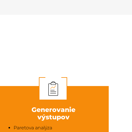
Generovanie
výstupov
Paretova analýza