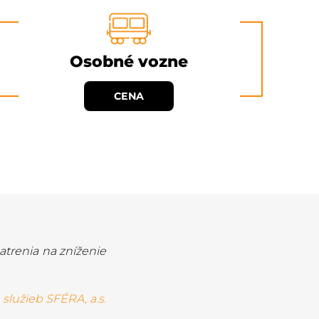
Osobné vozne
CENA
patrenia na zníženie
 služieb SFÉRA, a.s.