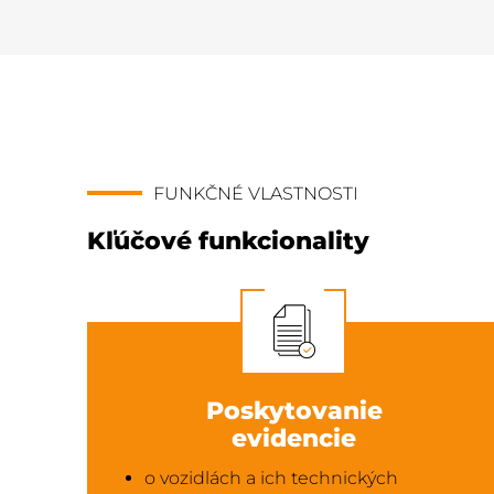
FUNKČNÉ VLASTNOSTI
Kľúčové funkcionality
Poskytovanie
evidencie
o vozidlách a ich technických