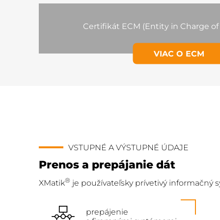
Certifikát ECM (Entity in Charge o
VIAC O ECM
VSTUPNÉ A VÝSTUPNÉ ÚDAJE
Prenos a prepájanie dát
®
XMatik
je používateľsky prívetivý informačn
prepájenie