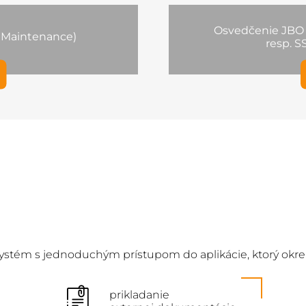
Osvedčenie JBO 
f Maintenance)
resp. S
ý systém s jednoduchým prístupom do aplikácie, ktorý ok
prikladanie