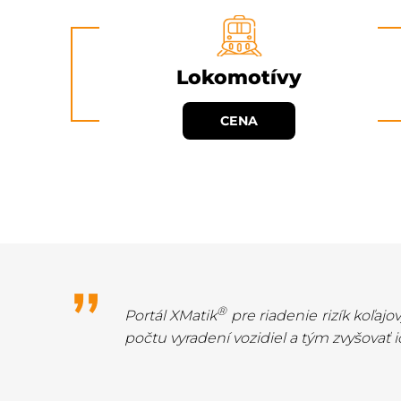
Lokomotívy
CENA
®
Portál XMatik
pre riadenie rizík koľaj
počtu vyradení vozidiel a tým zvyšovať 