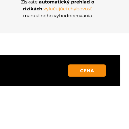
Získate
automatický prehľad o
rizikách
vylučujúci chybovosť
manuálneho vyhodnocovania
CENA