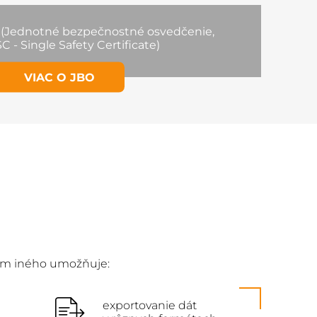
(Jednotné bezpečnostné osvedčenie,
SC - Single Safety Certificate)
VIAC O JBO
rem iného umožňuje:
exportovanie dát