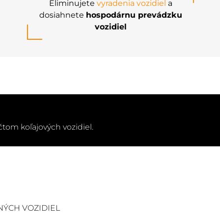
Eliminujete
vyradenia vozidiel
a
dosiahnete
hospodárnu prevádzku
vozidiel
tom koľajových vozidiel.
NÝCH VOZIDIEL