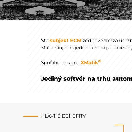
Ste
subjekt ECM
zodpovedný za údržb
Máte záujem zjednodušiť si plnenie leg
®
Spoľahnite sa na
XMatik
Jediný softvér na trhu auto
HLAVNÉ BENEFITY