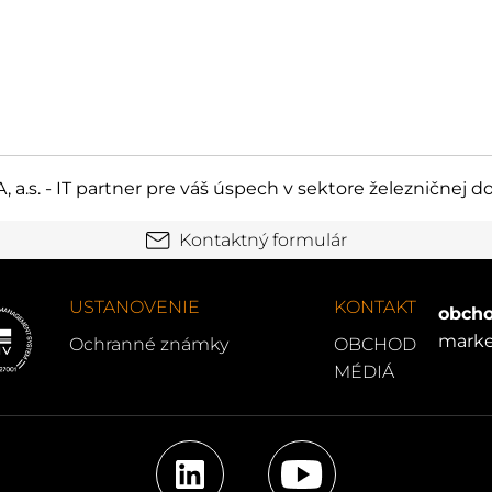
 a.s. - IT partner pre váš úspech v sektore železničnej 
Kontaktný formulár
USTANOVENIE
KONTAKT
obcho
marke
Ochranné známky
OBCHOD
MÉDIÁ
LinkedIn
YouTube