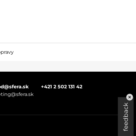
dopravy
d@sfera.sk
+421 2 502 131 42
ting@sfera.sk
feedback