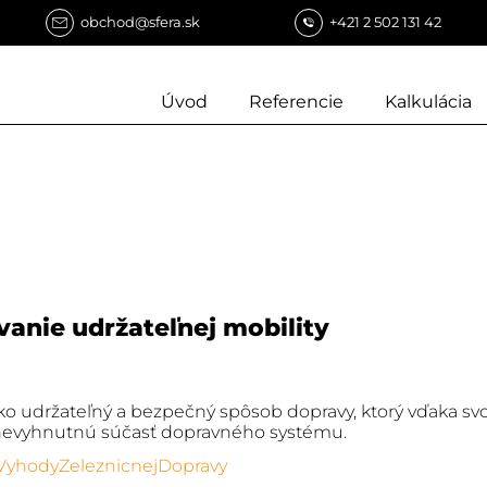
obchod@sfera.sk
+421 2 502 131 42
Úvod
Referencie
Kalkulácia
anie udržateľnej mobility
 udržateľný a bezpečný spôsob dopravy, ktorý vďaka svoj
nevyhnutnú súčasť dopravného systému.
VyhodyZeleznicnejDopravy