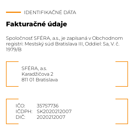
IDENTIFIKAČNÉ DÁTA
Fakturačné údaje
Spoločnosť SFÉRA, a.s., je zapísaná v Obchodnom
registri: Mestský súd Bratislava III, Oddiel: Sa, V. č.
1979/B
SFÉRA, a.s.
Karadžičova 2
811 01 Bratislava
IČO:
35757736
IČDPH:
SK2020212007
DIČ:
2020212007