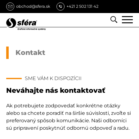
obchod@sfera.sk
+421 2 502 131 42
Vyhľa
Vyh
Kontakt
SME VÁM K DISPOZÍCII
Neváhajte nás kontaktovať
Ak potrebujete zodpovedať konkrétne otázky
alebo sa chcete poradiť na širšie súvislosti, zvoľte si
preferovaný spôsob komunikácie. Naši odborníci
sú pripravení poskytnúť odbornú odpoveď a radu.