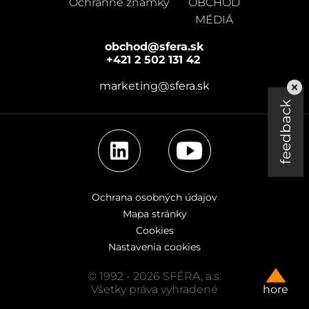
Ochranné známky
OBCHOD
MÉDIÁ
obchod@sfera.sk
+421 2 502 131 42
marketing@sfera.sk
feedback
LinkedIn
YouTube
Ochrana osobných údajov
Mapa stránky
Cookies
Nastavenia cookies
© 1992 - 2026 SFÉRA, a.s.
Všetky práva vyhradené
hore