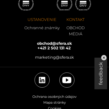
USTANOVENIE
KONTAKT
Ochranné známky
OBCHOD
MÉDIÁ
obchod@sfera.sk
+421 2 502 131 42
marketing@sfera.sk
feedback
LinkedIn
YouTube
Ochrana osobných údajov
Mapa stránky
Cookies