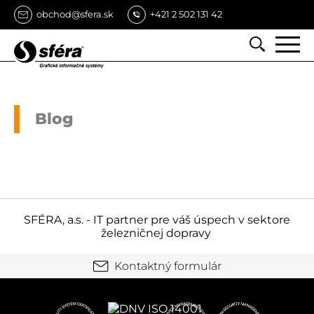
obchod@sfera.sk
+421 2 502 131 42
Vyhľa
Vyh
Blog
SFÉRA, a.s. - IT partner pre váš úspech v sektore
železničnej dopravy
Kontaktný formulár